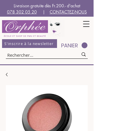
Livraison gratuite dès Fr.200.- d'achat
078 302 05 20
|
CONTACTEZ-NOUS
S'inscrire à la newsletter
PANIER