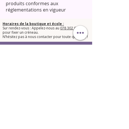
produits conformes aux
réglementations en vigueur
Horaires de la boutique et école :
Sur rendez-vous : Appelez-nous au
078 302 05 20
pour fixer un créneau.
​N’hésitez pas à nous contacter pour toute question !​
© 2025 Orphée Beauté Shop.
Conditions générales de vente
Mentions légales LPD