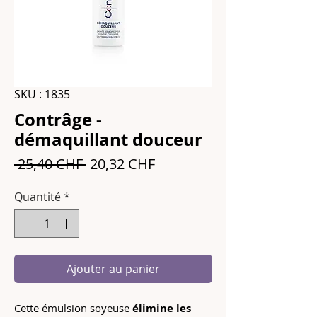
SKU : 1835
Contrâge -
démaquillant douceur
Prix
Prix
 25,40 CHF 
20,32 CHF
original
promotionnel
Quantité
*
Ajouter au panier
Cette émulsion soyeuse
élimine les