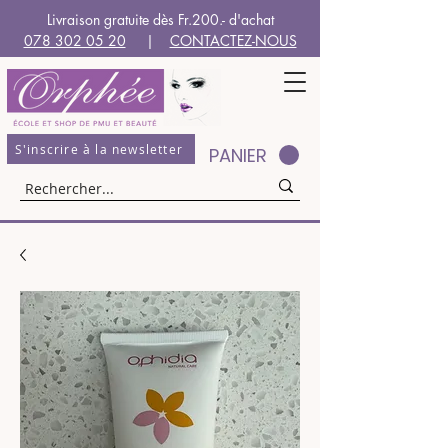
Livraison gratuite dès Fr.200.- d'achat
078 302 05 20
|
CONTACTEZ-NOUS
S'inscrire à la newsletter
PANIER