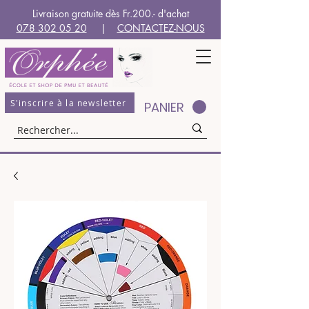
Livraison gratuite dès Fr.200.- d'achat
078 302 05 20
|
CONTACTEZ-NOUS
S'inscrire à la newsletter
PANIER