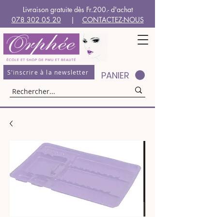
Livraison gratuite dès Fr.200.- d'achat
078 302 05 20
|
CONTACTEZ-NOUS
S'inscrire à la newsletter
PANIER