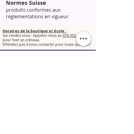
Normes Suisse
produits conformes aux
réglementations en vigueur
Horaires de la boutique et école :
Sur rendez-vous : Appelez-nous au
078 302 05 20
pour fixer un créneau.
​N’hésitez pas à nous contacter pour toute question !​
© 2025 Orphée Beauté Shop.
Conditions générales de vente
Mentions légales LPD