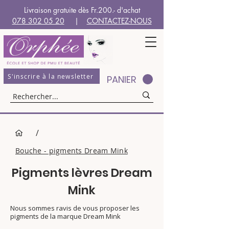
Livraison gratuite dès Fr.200.- d'achat
078 302 05 20
|
CONTACTEZ-NOUS
S'inscrire à la newsletter
PANIER
/
Bouche - pigments Dream Mink
Pigments lèvres Dream
Mink
Nous sommes ravis de vous proposer les
pigments de la marque Dream Mink