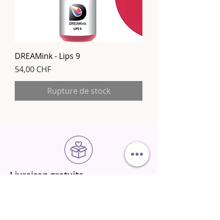
DREAMink - Lips 9
Prix
54,00 CHF
Rupture de stock
Livraison gratuite
dès 200.- d'achat