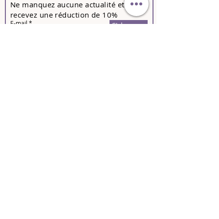
Ne manquez aucune actualité et
recevez une réduction de 10%
E-mail
S'abonner
Contactez-nous pour toutes
informations sur nos
formations
,
nouveautés
, et
matériels
microblading
,
cours de
base
,
épilation au fil, au sucre
ou
à la
cire
, maquillages permanents
lèvres
,
sourcils
,
yeux
,
extensions cil à cil,
rehaussement de cils
,
volume
russe
,
Tanning
,
Marketing
,
Hygiène
ainsi que nos
bons cadeaux
.
Formations
Maquillage permanent
Browlift
Rehaussement de cils
Microneedling
Madérothérapie
Extension de cils
Boutique