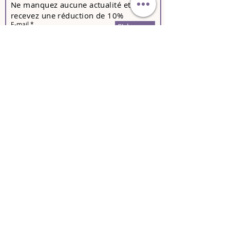
Ne manquez aucune actualité et
recevez une réduction de 10%
E-mail
S'abonner
Contactez-nous pour toutes
informations sur nos
formations
,
nouveautés
, et
matériels
microblading
,
cours de
base
,
épilation au fil, au sucre
ou
à la
cire
, maquillages permanents
lèvres
,
sourcils
,
yeux
,
extensions cil à cil,
rehaussement de cils
,
volume
russe
,
Tanning
,
Marketing
,
Hygiène
ainsi que nos
bons cadeaux
.
Formations
Maquillage permanent
Browlift
Rehaussement de cils
Microneedling
Madérothérapie
Extension de cils
Boutique