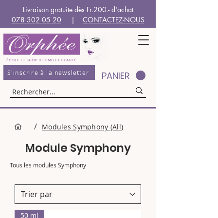
Livraison gratuite dès Fr.200.- d'achat
078 302 05 20
|
CONTACTEZ-NOUS
S'inscrire à la newsletter
PANIER
/
Modules Symphony (All)
Module Symphony
Tous les modules Symphony
50 ml