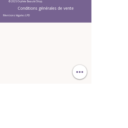
© 2025 Orphée Beauté Shop.
Conditions générales de vente
Mentions légales LPD
Ne manquez aucune actualité et
recevez une réduction de 10%
E-mail
S'abonner