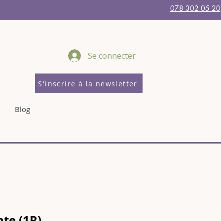
078 302 05 20
Se connecter
S'inscrire à la newsletter
Blog
te (1R)