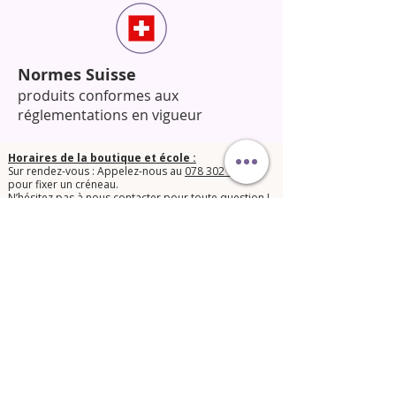
Normes Suisse
produits conformes aux
réglementations en vigueur
Horaires de la boutique et école :
Sur rendez-vous : Appelez-nous au
078 302 05 20
pour fixer un créneau.
​N’hésitez pas à nous contacter pour toute question !​
© 2025 Orphée Beauté Shop.
Conditions générales de vente
Mentions légales LPD