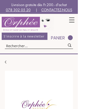
Livraison gratuite dès Fr.200.- d'achat
078 302 05 20
|
CONTACTEZ-NOUS
S'inscrire à la newsletter
PANIER