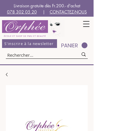
Livraison gratuite dès Fr.200.- d'achat
078 302 05 20
|
CONTACTEZ-NOUS
S'inscrire à la newsletter
PANIER