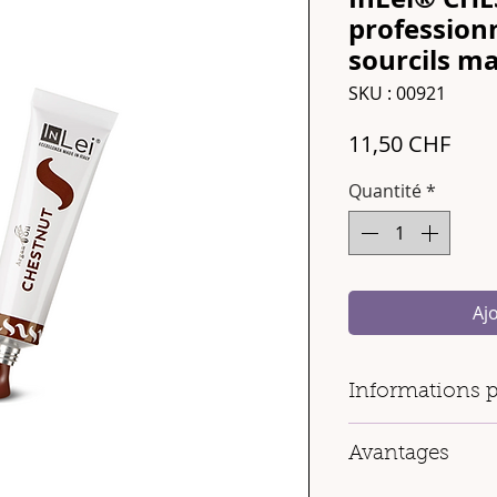
professionn
sourcils m
SKU : 00921
Prix
11,50 CHF
Quantité
*
Aj
Informations p
Contenance
: 15
Avantages
Couleur
: Marron
Fabrication
: 100
Teinte chaude et na