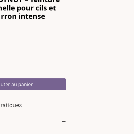
elle pour cils et
arron intense
outer au panier
ratiques
 ml (environ 30 à 60 utilisations)
 chaud aux reflets dorés
 % Made in Italy
turelle qui flatte les poils clairs à