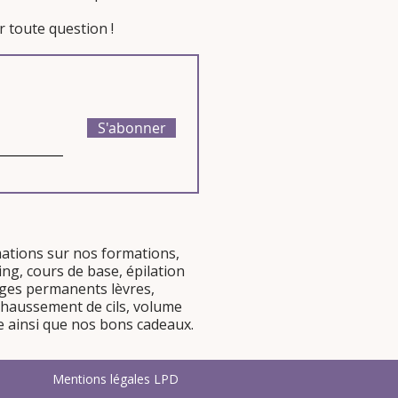
 toute question !​
S'abonner
mations sur nos
formations
,
ing
,
cours de base
,
épilation
lages permanents
lèvres
,
haussement de cils
,
volume
e
ainsi que nos
bons cadeaux
.
Mentions légales LPD