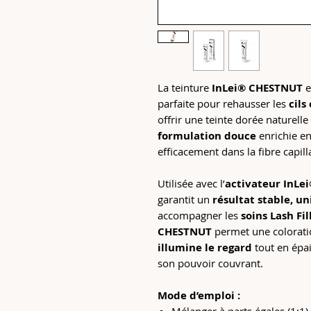
La teinture
InLei® CHESTNUT
e
parfaite pour rehausser les
cils
offrir une teinte dorée naturell
formulation douce
enrichie e
efficacement dans la fibre capilla
Utilisée avec l’
activateur InL
garantit un
résultat stable, u
accompagner les
soins Lash Fi
CHESTNUT
permet une coloratio
illumine le regard
tout en épai
son pouvoir couvrant.
Mode d’emploi :