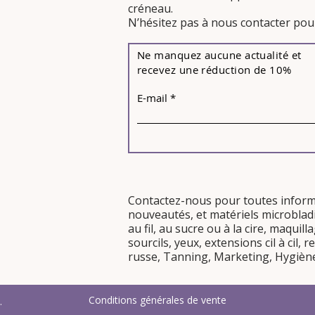
créneau.
​N’hésitez pas à nous contacter pour
Ne manquez aucune actualité et
recevez une réduction de 10%
E-mail
Contactez-nous pour toutes infor
nouveautés
, et
matériels
microblad
au fil, au sucre
ou
à la cire
, maquil
sourcils
,
yeux
,
extensions cil à cil,
re
russe
,
Tanning
,
Marketing
,
Hygièn
Conditions générales de vente
.