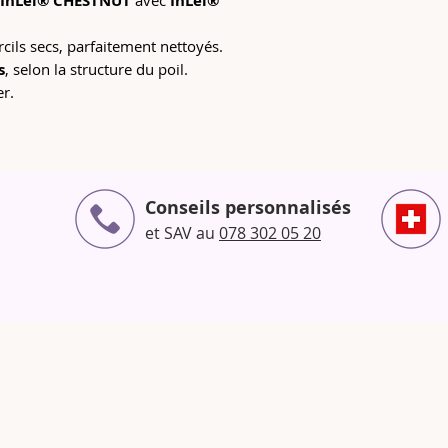
InLei® CHESTNUT
avec
InLei®
rcils secs, parfaitement nettoyés.
s
, selon la structure du poil.
er.
Conseils personnalisés
et SAV au
078 302 05 20