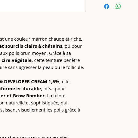
Formule
: sans a
châtains
végétales
Haute couvrance
Utilisation
: uni
Application facil
CREAM 1,5% 5 V
Coloration intens
Compatibilité
: 
ultra-purs
Lash Filler
et
Br
st une couleur marron chaude et riche,
Conçu pour accom
Tenue
:
Ne contient pas
 et sourcils clairs à châtains
, ou pour
Jusqu’à
6 sem
Convient à tous 
e aux poils brun moyen. Grâce à sa
6 à 8 jours
sur
n
cire végétale
, cette teinture pénètre
ire sans agresser la peau ou le follicule.
ei® DEVELOPER CREAM 1,5%
, elle
niforme et durable
, idéal pour
ller et Brow Bomber
. La teinte
n naturelle et sophistiquée, qui
ssissant visuellement les poils grâce à