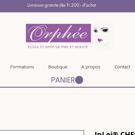
Livraison gratuite dès Fr.200.- d'achat
Formations
Boutique
A propos
Contact
PANIER
InLei® CHE