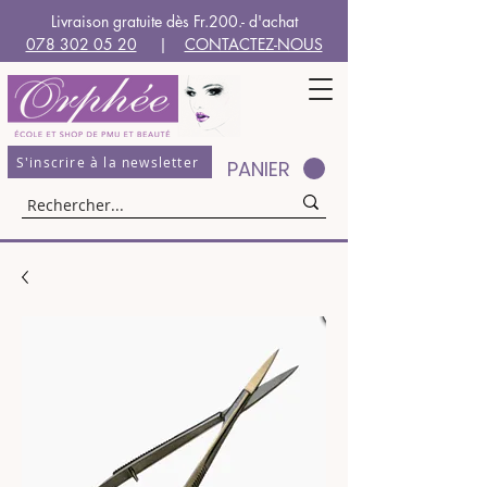
Livraison gratuite dès Fr.200.- d'achat
078 302 05 20
|
CONTACTEZ-NOUS
S'inscrire à la newsletter
PANIER