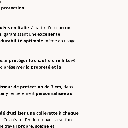
m
e protection
uées en Italie
, à partir d’un
carton
é
, garantissant une
excellente
e
durabilité optimale
même en usage
 pour
protéger le chauffe-cire InLei®
de
préserver la propreté et la
isseur de protection de 3 cm
, dans
fany
, entièrement
personnalisée au
 d’utiliser une collerette à chaque
e. Cela évite d’endommager la surface
de travail
propre, soigné et