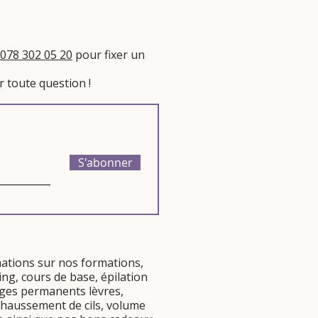
078 302 05 20
pour fixer un
 toute question !​
S'abonner
mations sur nos
formations
,
ing
,
cours de base
,
épilation
lages permanents
lèvres
,
haussement de cils
,
volume