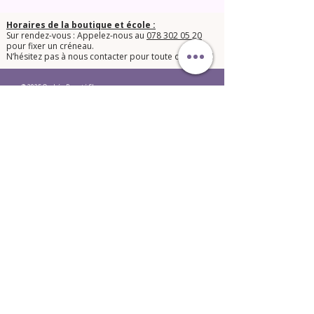
Horaires de la boutique et école :
Sur rendez-vous : Appelez-nous au
078 302 05 20
pour fixer un créneau.
​N’hésitez pas à nous contacter pour toute question !​
© 2025 Orphée Beauté Shop.
Conditions générales de vente
Mentions légales LPD