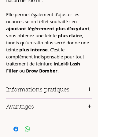
flacon de 100 ml.
Elle permet également d'ajuster les
nuances selon l'effet souhaité : en
ajoutant légèrement plus d’oxydant
,
vous obtenez une teinte
plus claire
,
tandis qu’un ratio plus serré donne une
teinte
plus intense
. C’est le
complément indispensable pour tout
traitement de teinture
InLei® Lash
Filler
ou
Brow Bomber
.
Informations pratiques
Contenu
: Flacon de 100 ml (env. 200
Avantages
applications)
Origine
: 100 % Made in Italy
Formule
douce et sécuritaire
, même
Concentration
: 1,5 % – 5 Vol.
sur les zones sensibles
Usage
: réservé aux professionnels
Offre une
coloration stable, intense
Compatibilité
: fonctionne