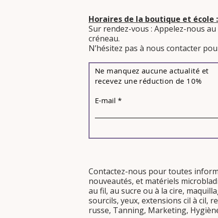
Horaires de la boutique et école :
Sur rendez-vous : Appelez-nous au
créneau.
​N’hésitez pas à nous contacter pour
Ne manquez aucune actualité et
recevez une réduction de 10%
E-mail
Contactez-nous pour toutes infor
nouveautés
, et
matériels
microblad
au fil, au sucre
ou
à la cire
, maquil
sourcils
,
yeux
,
extensions cil à cil,
re
russe
,
Tanning
,
Marketing
,
Hygièn