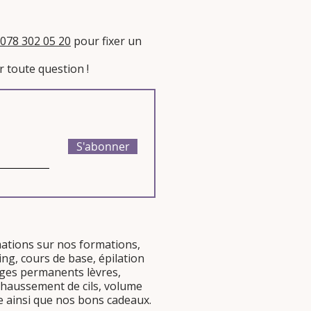
078 302 05 20
pour fixer un
 toute question !​
S'abonner
mations sur nos
formations
,
ing
,
cours de base
,
épilation
lages permanents
lèvres
,
haussement de cils
,
volume
e
ainsi que nos
bons cadeaux
.