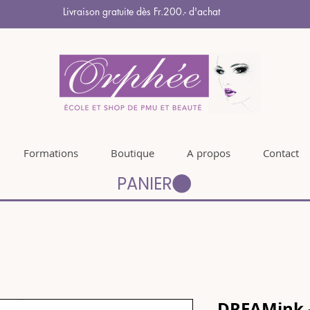
Livraison gratuite dès Fr.200.- d'achat
Formations
Boutique
A propos
Contact
PANIER
DREAMink 