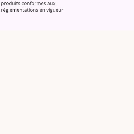
aque technique pour des
produits conformes aux
réglementations en vigueur
ix à juste valeur
onnaitre /comment trouver la
l pour devenir Indépendante
éseaux et des Photos
a plaque d’ongles et son
métier
icules et ses différents
is semi permanent) nouvelle
es (carré, carré arrondie,
 ponceuse, ses embouts et ses
ns et ses avantages miraculeuses
sp et Remplissage