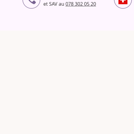
-Le protocole de ch
et SAV au
078 302 05 20
réalisation de leader
-Comment fixer les pr
-Comment me faire c
clientèle
-Démarche et Consei
-La puissance des R
PRATIQUE
-La préparation de l
importance dans ce 
-Le nettoyage des cut
couches cachés
-Manicure Vsp (vern
génération
-Les différentes form
amande, ballerine)
-L'utilisation de la
secrets
-La pose des chablo
et le pinchage
Dernière journée :
- Examen pratique V