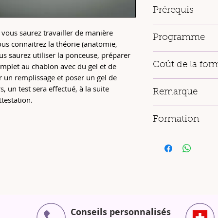
Prérequis
Débutant ou ceux 
 vous saurez travailler de manière
Programme
avenir sur une ba
us connaitrez la théorie (anatomie,
s saurez utiliser la ponceuse, préparer
Hygiène, Anatomie 
Coût de la for
omplet au chablon avec du gel et de
- Règles d'Hygiène et
précis/les appareils/
er un remplissage et poser un gel de
2'590.-
- Morphologie des ma
, un test sera effectué, à la suite
Remarque
termes principaux de l
testation.
- Quels sont les mal
Une journée EXCLUSIVE
comment les soigner
Formation
450.- CHF supp.
Le Savoir-être et S
Dans nôtre institut 
-10 Conditions fonda
Formation by Tina La
journée avec la forma
milieu
Tu auras l’occasi
- 5 chose à Éviter s
Prothésiste Ongul
THÉORIE
procédures de pr
-Comment choisir so
Tu auras l’occasio
de l'utilisation et p
permet de te libé
-Reconnaître les produ
comment accompa
selon l'ongle etc.
Conseils personnalisés