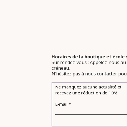
- Un bilan individue
fin de la formation a
progresser en foncti
faiblesses.
Horaires de la boutique et école :
Sur rendez-vous : Appelez-nous au
créneau.
​N’hésitez pas à nous contacter pour
Ne manquez aucune actualité et
recevez une réduction de 10%
E-mail