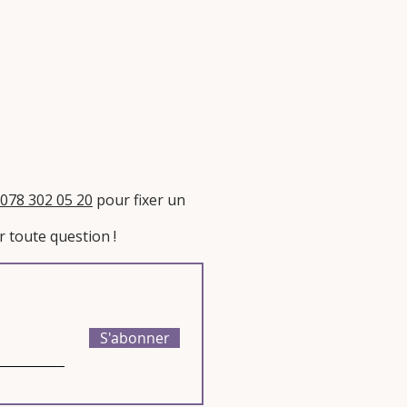
l des compétences sera donné à la
vec tous les conseils pour
on de vos atouts et vos
078 302 05 20
pour fixer un
 toute question !​
S'abonner