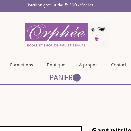
Livraison gratuite dès Fr.200.- d'achat
Formations
Boutique
A propos
Contact
PANIER
Gant nitrile