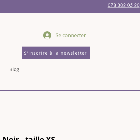
078 302 05 20
Se connecter
S'inscrire à la newsletter
Blog
 Noir - taille XS