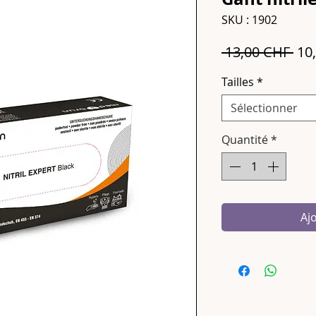
SKU : 1902
Pri
 13,00 CHF 
10
ori
Tailles
*
Sélectionner
Quantité
*
Aj