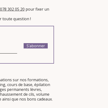
078 302 05 20
pour fixer un
 toute question !​
S'abonner
mations sur nos
formations
,
ing
,
cours de base
,
épilation
lages permanents
lèvres
,
haussement de cils
,
volume
e
ainsi que nos
bons cadeaux
.