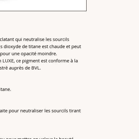
secondes avant de l'u
Après avoir versé le
du flacon est bien f
Pour modifier la cons
solutions de nuança
avec de l'eau ou d'au
latant qui neutralise les sourcils
Le pigment se périm
Le pigment non ouve
s dioxyde de titane est chaude et peut
s pour une opacité moindre.
on LUXE, ce pigment est conforme à la
stré auprès de BVL.
itane.
ite pour neutraliser les sourcils tirant