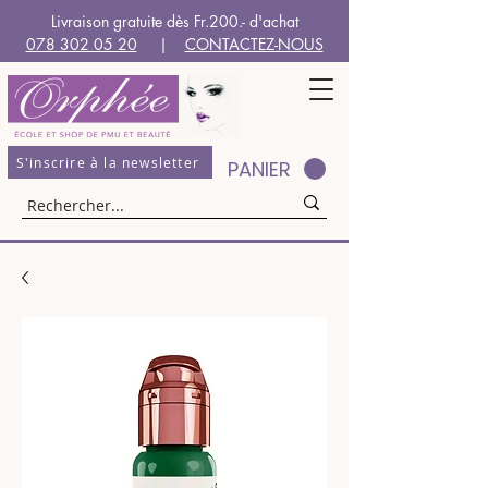
Livraison gratuite dès Fr.200.- d'achat
078 302 05 20
|
CONTACTEZ-NOUS
S'inscrire à la newsletter
PANIER