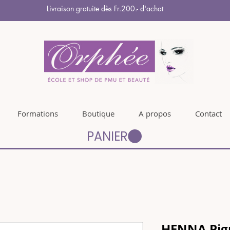
Livraison gratuite dès Fr.200.- d'achat
Formations
Boutique
A propos
Contact
PANIER
HENNA Pig