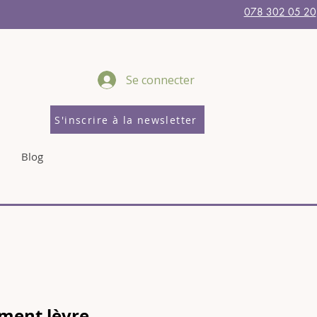
078 302 05 20
Se connecter
S'inscrire à la newsletter
Blog
ment lèvre