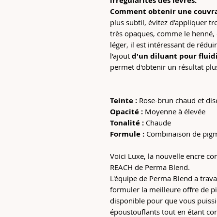
irrégularités des lèvres.
Comment obtenir une couvra
plus subtil, évitez d'appliquer 
très opaques, comme le henné, 
léger, il est intéressant de réd
l'ajout
d'un diluant pour fluid
permet d'obtenir un résultat plu
Teinte :
Rose-brun chaud et disc
Opacité :
Moyenne à élevée
Tonalité :
Chaude
Formule :
Combinaison de pigm
Voici Luxe, la nouvelle encre c
REACH de Perma Blend.
L'équipe de Perma Blend a travai
formuler la meilleure offre de
disponible pour que vous puissi
époustouflants tout en étant co