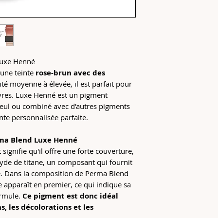
secondes avant de l'u
Red 254 | CI No.
Après avoir versé le
Black 7 | CI No. 
du flacon est bien f
Pour modifier la cons
solutions de nuança
avec de l'eau ou d'au
Luxe Henné
Le pigment se périm
Le pigment non ouve
une teinte
rose-brun avec des
ité moyenne à élevée, il est parfait pour
vres. Luxe Henné est un pigment
 seul ou combiné avec d'autres pigments
inte personnalisée parfaite.
rma Blend Luxe Henné
signifie qu'il offre une forte couverture,
xyde de titane, un composant qui fournit
e. Dans la composition de Perma Blend
 apparaît en premier, ce qui indique sa
ormule.
Ce pigment est donc idéal
s, les décolorations et les