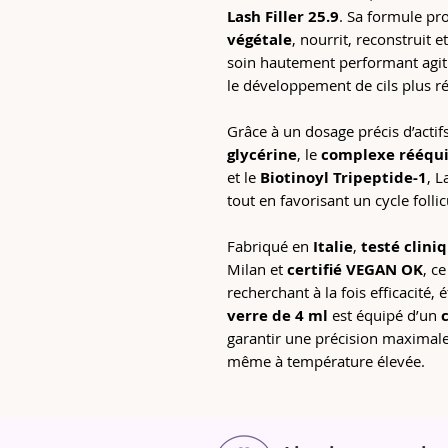
Lash Filler 25.9
. Sa formule pr
végétale
, nourrit, reconstruit e
soin hautement performant agit
le développement de cils plus ré
Grâce à un dosage précis d’acti
glycérine
, le
complexe rééqui
et le
Biotinoyl Tripeptide-1
, L
tout en favorisant un cycle follic
Fabriqué en
Italie
,
testé clin
Milan et
certifié VEGAN OK
, c
recherchant à la fois efficacité, 
verre de 4 ml
est équipé d’un
garantir une précision maximale 
même à température élevée.