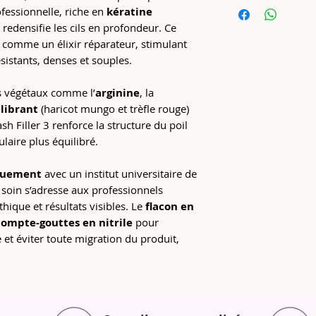
Principaux acti
ofessionnelle, riche en
kératine
Formule
100 % 
Kératine végét
t redensifie les cils en profondeur. Ce
Testée cliniquemen
Arginine, glycé
 comme un élixir réparateur, stimulant
Milan
Complexe rééqu
Nourrit, répare et
sistants, denses et souples.
mungo & trèfl
Favorise la croiss
Biotinoyl Trip
et plus souples
fs végétaux comme l’
arginine
, la
Compatibilité
: 
Flacon 4 ml =
jus
librant
(haricot mungo et trèfle rouge)
Filler 25.9
Compte-gouttes en
Conditionneme
ash Filler 3 renforce la structure du poil
sans perte de pro
Flacon en verr
ulaire plus équilibré.
Améliore l’élastic
Bouchon vissé
la résistance à la
Durée de conse
iquement
avec un institut universitaire de
mois
e soin s’adresse aux professionnels
Conservation
:
éthique et résultats visibles. Le
flacon en
À température
compte-gouttes en nitrile
pour
À l’abri de la 
et éviter toute migration du produit,
Bien refermer