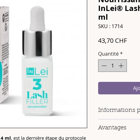
InLei® Lash
ml
SKU : 1714
Prix
43,70 CHF
Quantité
*
Aj
Informations p
Contenance
: Fl
Avantages
Nombre de soin
Origine
: 100 % I
t
4 ml
, est la dernière étape du protocole
100 % fabriqué en 