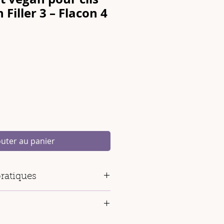
 Filler 3 – Flacon 4
outer au panier
ratiques
acon de 4 ml
s
: Jusqu’à 35 traitements
talie
Italie