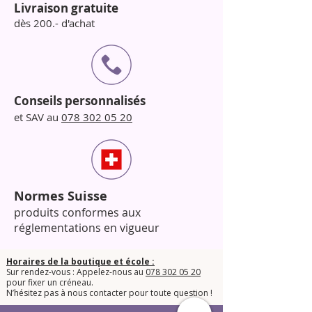
Flacon 4 ml =
jusqu’à 35 soins
ouverture
: 2 mois
Livraison gratuite
Packaging en verre avec bouchon vissé
Conditions de conservation
:
dès 200.- d'achat
pour une conservation optimale
Température ambiante entre 5°C et
Design unique avec bouchon
30°C
personnalisé InLei®
À l’abri de la chaleur, lumière et
flammes
Bien refermer après chaque usage
Conseils personnalisés
et SAV au
078 302 05 20
Normes Suisse
produits conformes aux
réglementations en vigueur
Horaires de la boutique et école :
Sur rendez-vous : Appelez-nous au
078 302 05 20
pour fixer un créneau.
​N’hésitez pas à nous contacter pour toute question !​