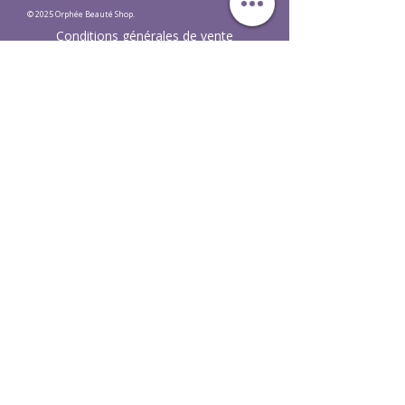
© 2025 Orphée Beauté Shop.
Conditions générales de vente
Mentions légales LPD
Ne manquez aucune actualité et
recevez une réduction de 10%
E-mail
S'abonner