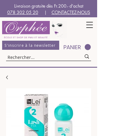
Livraison gratuite dès Fr.200.- d'achat
078 302 05 20
|
CONTACTEZ-NOUS
S'inscrire à la newsletter
PANIER