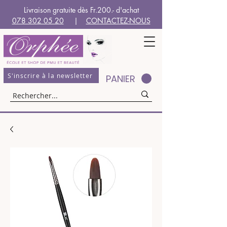
Livraison gratuite dès Fr.200.- d'achat
078 302 05 20
|
CONTACTEZ-NOUS
S'inscrire à la newsletter
PANIER