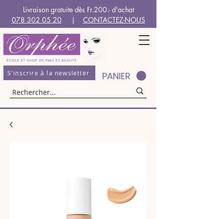
Livraison gratuite dès Fr.200.- d'achat
078 302 05 20
|
CONTACTEZ-NOUS
S'inscrire à la newsletter
PANIER