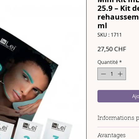
25.9 – Kit d
rehaussemen
ml
SKU : 1711
Prix
27,50 CHF
Quantité
*
Aj
Informations p
Contenu du kit
:
Avantages
1 x
Lash Form