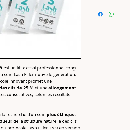
1 x
Lash Fix 2
Fabriqué en Itali
1 x
Lash Fille
Formule 100 %
v
1 x
Lash Mole
résultats
moléculaire (1
Résultats cliniqu
Brochure d’inf
+9 % de longueur
Nombre de soin
Structure du cil p
usage
chaque étape
Origine
: Fabriqué
Kit de test idéal 
Formule
: 100 % 
Filler 25.9
Milan
4 unidoses pratiq
Compatibilité
: 
.9
est un kit d’essai professionnel conçu
chacune)
Adiutrix pour des
 du soin Lash Filler nouvelle génération.
Brochure explicat
ocole innovant promet une
étape
des cils de 25 %
et une
allongement
es consécutives, selon les résultats
 à la recherche d’un soin
plus éthique,
tueux de la structure naturelle des cils,
du protocole Lash Filler 25.9 en version