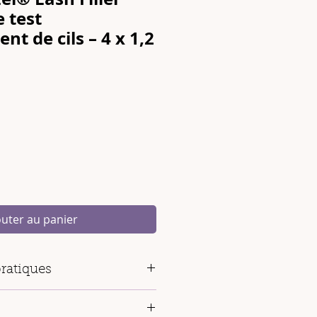
e test
t de cils – 4 x 1,2
outer au panier
ratiques
 1
– permanente cils (1,2 ml)