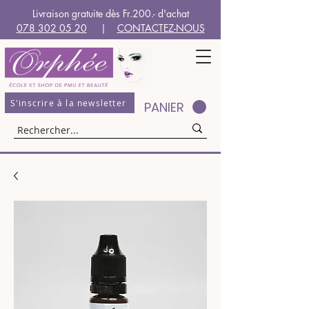
Livraison gratuite dès Fr.200.- d'achat
078 302 05 20
|
CONTACTEZ-NOUS
S'inscrire à la newsletter
PANIER