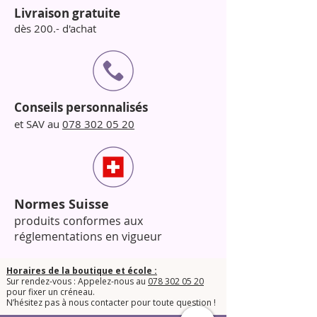
Précisions sur
temps de pose selon
(section blanchiment)
Livraison gratuite
base poil
Origine
: 100 % fabriqué en Italie
dès 200.- d'achat
Accompagne les traitements de
Usage
: Réservé aux professionnel·les
coloration, décoloration, Lash &
Utilisation
:
Brow Filler
Consultation avant teinture
Analyse du pigment dominant dans
chaque brun
Conseils personnalisés
Prévisualisation des résultats
et SAV au
078 302 05 20
Recommandations sur
éclaircissement préalable si
nécessaire
Normes Suisse
produits conformes aux
réglementations en vigueur
Horaires de la boutique et école :
Sur rendez-vous : Appelez-nous au
078 302 05 20
pour fixer un créneau.
​N’hésitez pas à nous contacter pour toute question !​