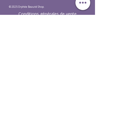
© 2025 Orphée Beauté Shop.
Conditions générales de vente
Mentions légales LPD
Ne manquez aucune actualité et
recevez une réduction de 10%
E-mail
S'abonner