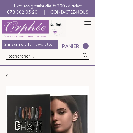
Livraison gratuite dès Fr.200.- d'achat
078 302 05 20
|
CONTACTEZ-NOUS
S'inscrire à la newsletter
PANIER