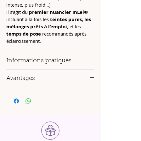
intense, plus froid…).
Il s’agit du
premier nuancier InLei®
incluant à la fois les
teintes pures, les
mélanges prêts à l’emploi
, et les
temps de pose
recommandés après
éclaircissement.
Informations pratiques
Contenu du nuancier
:
Avantages
Liste complète des couleurs InLei®
+ décolorant
Visualisation immédiate des
résultats
Mèches synthétiques représentant
sur mèches neutres
chaque couleur pure et mélangée
Compréhension facilitée des
pigments
Dosages et proportions de chaque
dominants
(rouge, vert…)
mélange
Aide à choisir entre
teinte pure ou
Rapport de mélange avec l’
oxydant
mélange sur mesure
Temps de pose indicatifs selon la
Outil pédagogique idéal pour les
base poil
formations et salons
Échelle de décoloration graduée