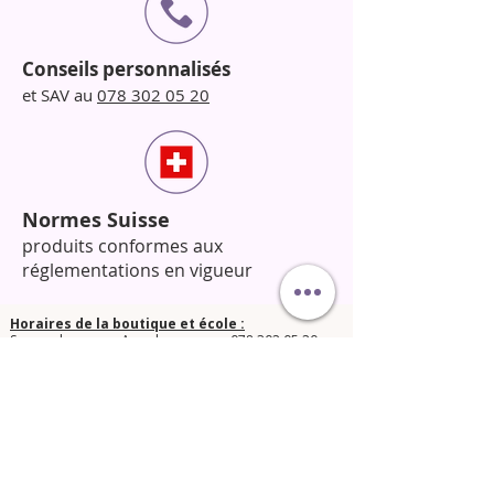
Conseils personnalisés
et SAV au
078 302 05 20
Normes Suisse
produits conformes aux
réglementations en vigueur
Horaires de la boutique et école :
Sur rendez-vous : Appelez-nous au
078 302 05 20
pour fixer un créneau.
​N’hésitez pas à nous contacter pour toute question !​
© 2025 Orphée Beauté Shop.
Conditions générales de vente
Mentions légales LPD