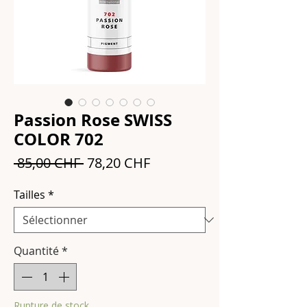
Passion Rose SWISS
COLOR 702
Prix
Prix
 85,00 CHF 
78,20 CHF
original
promotionnel
Tailles
*
Quantité
*
Rupture de stock