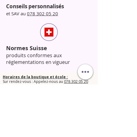
Conseils personnalisés
et SAV au
078 302 05 20
Normes Suisse
produits conformes aux
réglementations en vigueur
Horaires de la boutique et école :
Sur rendez-vous : Appelez-nous au
078 302 05 20
pour fixer un créneau.
​N’hésitez pas à nous contacter pour toute question !​
© 2025 Orphée Beauté Shop.
Conditions générales de vente
Mentions légales LPD