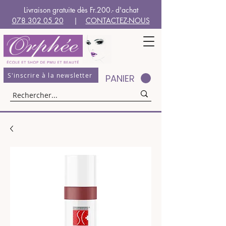
Livraison gratuite dès Fr.200.- d'achat
078 302 05 20
|
CONTACTEZ-NOUS
S'inscrire à la newsletter
PANIER