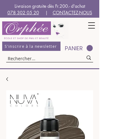
Livraison gratuite dès Fr.200.- d'achat
078 302 05 20
|
CONTACTEZ-NOUS
S'inscrire à la newsletter
PANIER