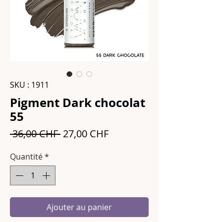
SKU : 1911
Pigment Dark chocolat
55
Prix
Prix
 36,00 CHF 
27,00 CHF
original
promotionnel
Quantité
*
Ajouter au panier