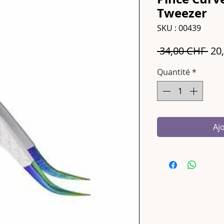
Tweezer
SKU : 00439
Pri
 34,00 CHF 
20
ori
Quantité
*
Aj