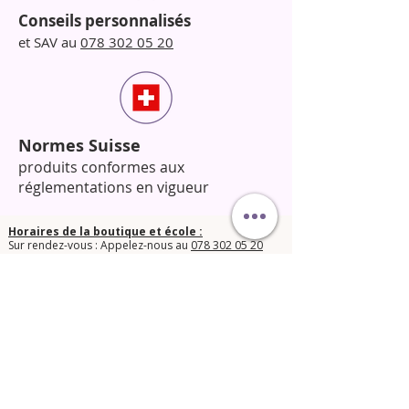
Conseils personnalisés
et SAV au
078 302 05 20
Normes Suisse
produits conformes aux
réglementations en vigueur
Horaires de la boutique et école :
Sur rendez-vous : Appelez-nous au
078 302 05 20
pour fixer un créneau.
​N’hésitez pas à nous contacter pour toute question !​
© 2025 Orphée Beauté Shop.
Conditions générales de vente
Mentions légales LPD