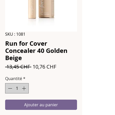
SKU : 1081
Run for Cover
Concealer 40 Golden
Beige
Prix
Prix
 13,45 CHF 
10,76 CHF
original
promotionnel
Quantité
*
Ajouter au panier