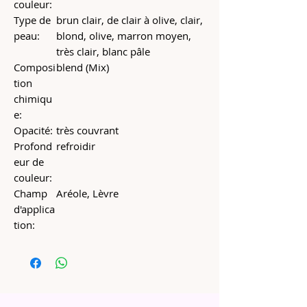
couleur:
Type de
brun clair, de clair à olive, clair,
peau:
blond, olive, marron moyen,
très clair, blanc pâle
Composi
blend (Mix)
tion
chimiqu
e:
Opacité:
très couvrant
Profond
refroidir
eur de
couleur:
Champ
Aréole, Lèvre
d'applica
tion: