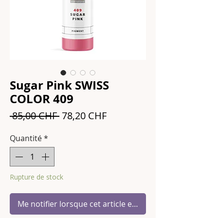
Sugar Pink SWISS
COLOR 409
Prix
Prix
 85,00 CHF 
78,20 CHF
original
promotionnel
Quantité
*
Rupture de stock
Me notifier lorsque cet article est disponible