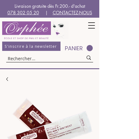
Livraison gratuite dès Fr.200.- d'achat
078 302 05 20
|
CONTACTEZ-NOUS
S'inscrire à la newsletter
PANIER