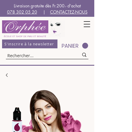
Livraison gratuite dès Fr.200.- d'achat
078 302 05 20
|
CONTACTEZ-NOUS
S'inscrire à la newsletter
PANIER