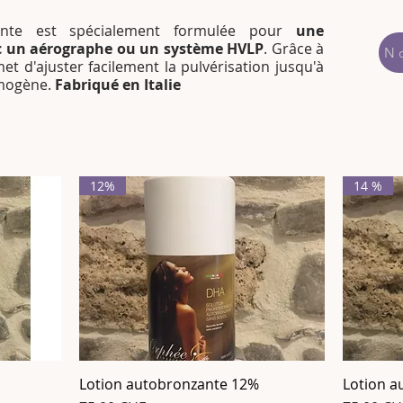
zante est spécialement formulée pour
une
ec un aérographe ou un système HVLP
. Grâce à
N
met d'ajuster facilement la pulvérisation jusqu'à
omogène.
Fabriqué en Italie
12%
14 %
Lotion autobronzante 12%
Lotion a