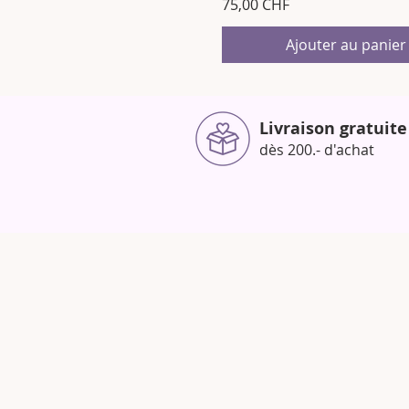
Prix
75,00 CHF
Ajouter au panier
Livraison gratuite
dès 200.- d'achat