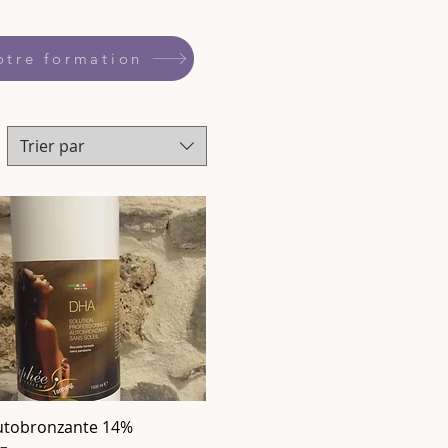
otre formation
Trier par
utobronzante 14%