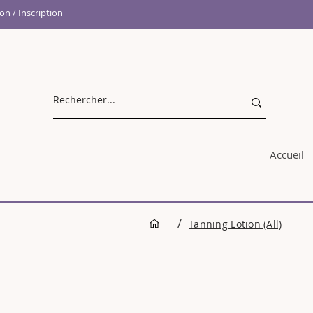
n / Inscription
Accueil
/
Tanning Lotion (All)