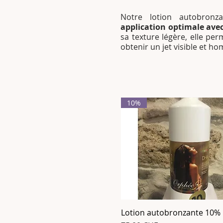
​Notre lotion autobron
application optimale av
sa texture légère, elle per
obtenir un jet visible et h
10%
Lotion autobronzante 10%