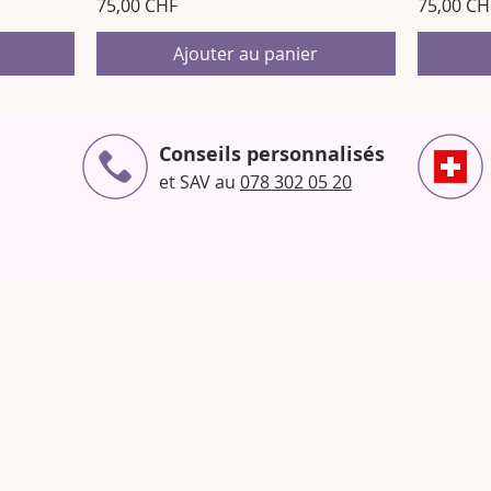
Prix
Prix
75,00 CHF
75,00 CH
Ajouter au panier
Conseils personnalisés
et SAV au
078 302 05 20