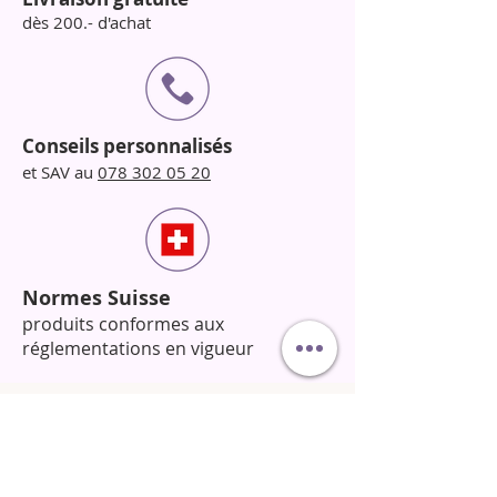
dès 200.- d'achat
Conseils personnalisés
et SAV au
078 302 05 20
Normes Suisse
produits conformes aux
réglementations en vigueur
Horaires de la boutique et école :
Sur rendez-vous : Appelez-nous au
078 302 05 20
pour fixer un créneau.
​N’hésitez pas à nous contacter pour toute question !​