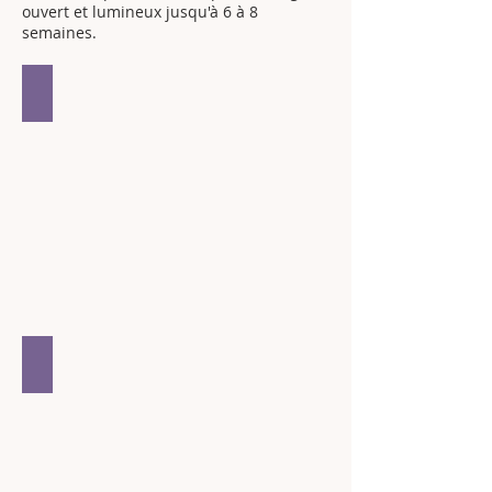
ouvert et lumineux jusqu'à 6 à 8
semaines.
Kit Korean Lash Lift
Hygiène / revente