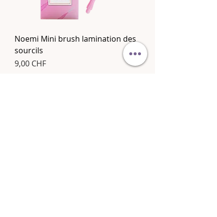
Noemi Mini brush lamination des
sourcils
Prix
9,00 CHF
Ajouter au panier
nouveauté
Noemi - Hydrogel patch
Prix original
Prix promotionnel
29,00 CHF
20,30 CHF