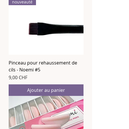
nouveauté
Pinceau pour rehaussement de
cils - Noemi #5
Prix
9,00 CHF
Ajouter au panier