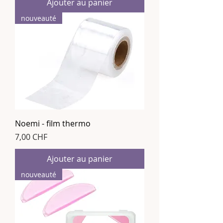
Ajouter au panier
nouveauté
Noemi - film thermo
Prix
7,00 CHF
Ajouter au panier
nouveauté