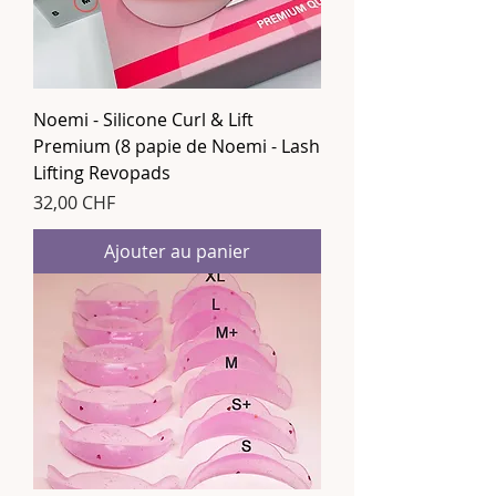
Noemi - Silicone Curl & Lift
Premium (8 papie de Noemi - Lash
Lifting Revopads
Prix
32,00 CHF
Ajouter au panier