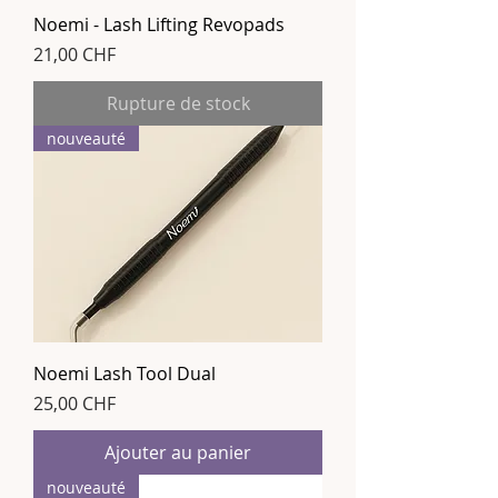
Noemi - Lash Lifting Revopads
Prix
21,00 CHF
Rupture de stock
nouveauté
Noemi Lash Tool Dual
Prix
25,00 CHF
Ajouter au panier
nouveauté